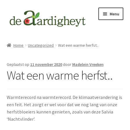
Ga
Ga
Menu
door
naar
naar
de
navigatie
inhoud
Home
Home
Uncategorized
Wat een warme herfst..
Tuinadvies
Geplaatst op
11 november 2020
door
Madelein Vreeken
Mijn tuinontwerpprincipes
Wat een warme herfst..
Tuinprojecten
Warmterecord na warmterecord. De klimaatverandering is
Tuinaanleg Oegstgeest
een feit. Het zorgt er wel voor dat we nog lang van onze
herfstbloeiers kunnen genieten, zoals van deze Salvia
Vaste planten
‘Nachtvlinder’.
Wat zijn vaste planten