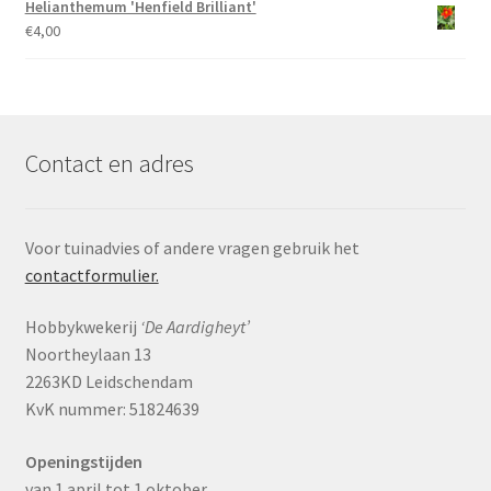
Helianthemum 'Henfield Brilliant'
€
4,00
Contact en adres
Voor tuinadvies of andere vragen gebruik het
contactformulier.
Hobbykwekerij
‘De Aardigheyt’
Noortheylaan 13
2263KD Leidschendam
KvK nummer: 51824639
Openingstijden
van 1 april tot 1 oktober