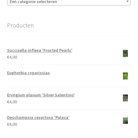
Ecologie, duurzaamheid, klimaat en biodiversiteit
Een categorie selecteren
Kweekmethodes
Producten
De moerplantentuin
Nieuws
Succisella inflexa 'Frosted Pearls'
€
4,00
Contact formulier
Euphorbia cyparissias
Privacy policy
Eryngium planum 'Silver Salentino'
€
4,00
Deschampsia cespitosa 'Palava'
€
4,00