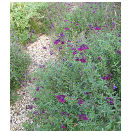
Dutch wave
Inheems of exoot, de discussie
Prairie borders
Siergrassen
Kleurcombinaties
Penstemons
Sanguisorba’s
Plantenportretten