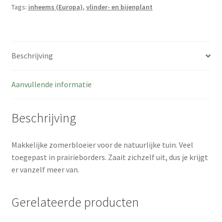
Ecologie, duurzaamheid, klimaat en biodiversiteit
Tags:
inheems (Europa)
,
vlinder- en bijenplant
Kweekmethodes
De moerplantentuin
Beschrijving
Nieuws
Aanvullende informatie
Contact formulier
Beschrijving
Privacy policy
Makkelijke zomerbloeier voor de natuurlijke tuin. Veel
toegepast in prairieborders. Zaait zichzelf uit, dus je krijgt
er vanzelf meer van.
Gerelateerde producten