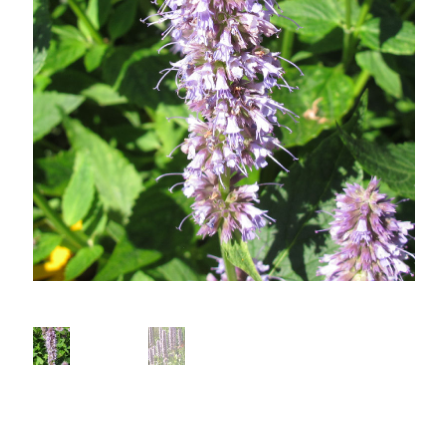
Dutch wave
Inheems of exoot, de discussie
Prairie borders
Siergrassen
Kleurcombinaties
Penstemons
Sanguisorba’s
Plantenportretten