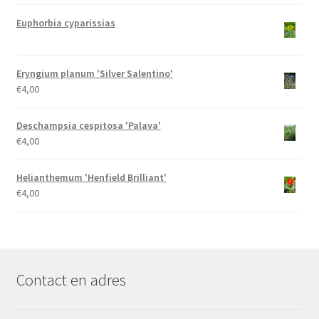
Euphorbia cyparissias
Eryngium planum 'Silver Salentino'
€
4,00
Deschampsia cespitosa 'Palava'
€
4,00
Helianthemum 'Henfield Brilliant'
€
4,00
Contact en adres