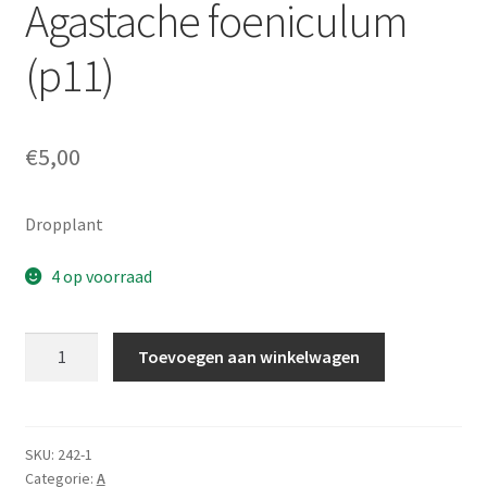
Agastache foeniculum
A tot Z webwinkel
(p11)
Startpagina
Checkout
€
5,00
Jouw winkelmandje:
Dropplant
Mijn Aardigheyt account
4 op voorraad
Kwekerij
Agastache
Toevoegen aan winkelwagen
foeniculum
Wie ben ik
(p11)
aantal
Waarom doe ik dit
SKU:
242-1
Categorie:
A