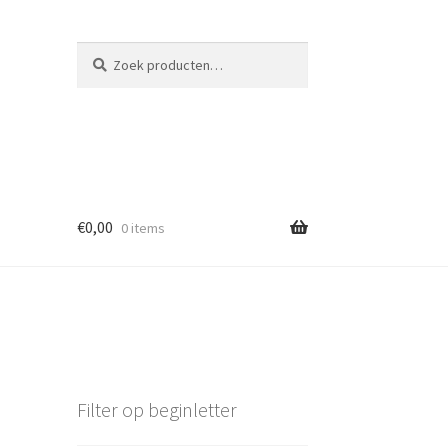
Zoeken
Zoeken
naar:
€
0,00
0 items
Filter op beginletter