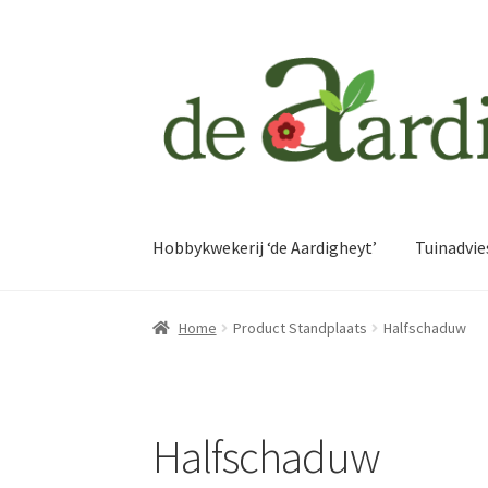
Ga
Ga
door
naar
naar
de
navigatie
inhoud
Hobbykwekerij ‘de Aardigheyt’
Tuinadvie
Home
Tuinadvies
Vaste planten
Plantenport
Home
Product Standplaats
Halfschaduw
Halfschaduw