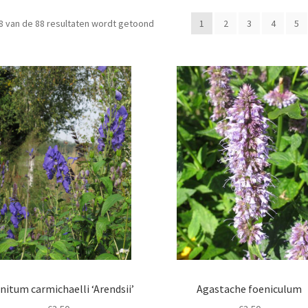
8 van de 88 resultaten wordt getoond
1
2
3
4
5
nitum carmichaelli ‘Arendsii’
Agastache foeniculum