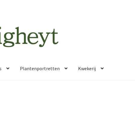
s
Plantenportretten
Kwekerij
retten
Kwekerij
Nieuws
Contact formulier
Privacy policy