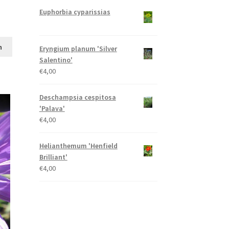
Euphorbia cyparissias
n
Eryngium planum 'Silver
Salentino'
€
4,00
Deschampsia cespitosa
'Palava'
€
4,00
Helianthemum 'Henfield
Brilliant'
€
4,00