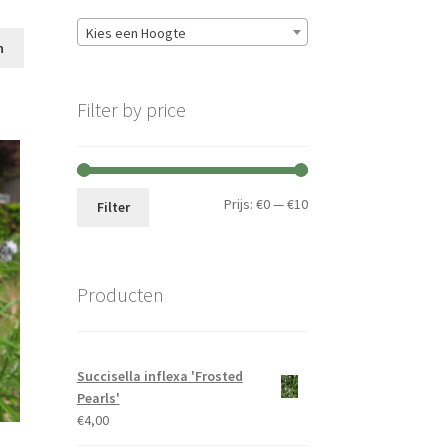
Kies een Hoogte
n
Filter by price
Min.
Max.
Prijs:
€0
—
€10
Filter
prijs
prijs
Producten
Succisella inflexa 'Frosted
Pearls'
€
4,00