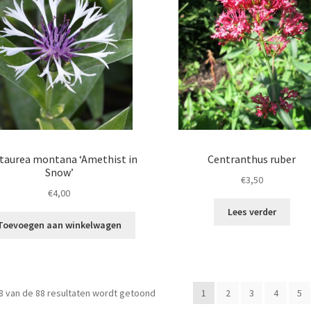
taurea montana ‘Amethist in
Centranthus ruber
Snow’
€
3,50
€
4,00
Lees verder
Toevoegen aan winkelwagen
8 van de 88 resultaten wordt getoond
1
2
3
4
5