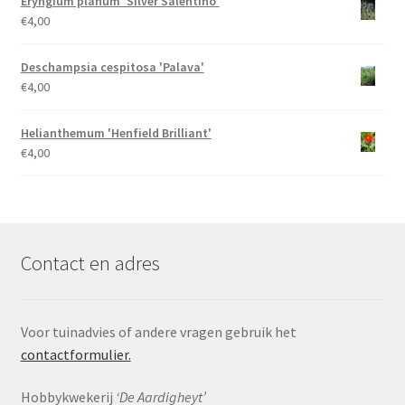
Eryngium planum 'Silver Salentino'
€
4,00
Deschampsia cespitosa 'Palava'
€
4,00
Helianthemum 'Henfield Brilliant'
€
4,00
Contact en adres
Voor tuinadvies of andere vragen gebruik het
contactformulier.
Hobbykwekerij
‘De Aardigheyt’