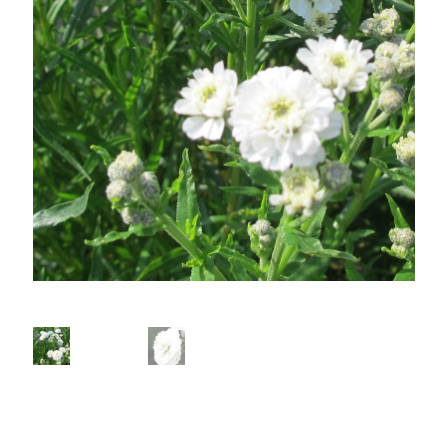
Dutch wave
Inheems of exoot, de discussie
Prairie borders
Siergrassen
Kleurcombinaties
Penstemons
Sanguisorba’s
Plantenportretten