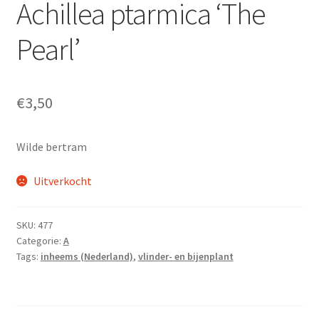
Achillea ptarmica ‘The
A tot Z webwinkel
Pearl’
Startpagina
Checkout
€
3,50
Jouw winkelmandje:
Wilde bertram
Mijn Aardigheyt account
Uitverkocht
Kwekerij
SKU:
477
Categorie:
A
Wie ben ik
Tags:
inheems (Nederland)
,
vlinder- en bijenplant
Waarom doe ik dit