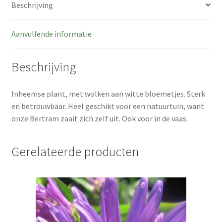
Ecologie, duurzaamheid, klimaat en biodiversiteit
Beschrijving
Kweekmethodes
Aanvullende informatie
De moerplantentuin
Beschrijving
Nieuws
Inheemse plant, met wolken aan witte bloemetjes. Sterk
en betrouwbaar. Heel geschikt voor een natuurtuin, want
Contact formulier
onze Bertram zaait zich zelf uit. Ook voor in de vaas.
Privacy policy
Gerelateerde producten