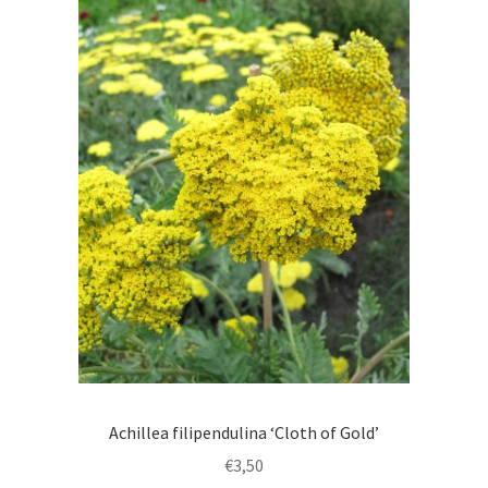
Dutch wave
Inheems of exoot, de discussie
Prairie borders
Siergrassen
Kleurcombinaties
Penstemons
Sanguisorba’s
Achillea filipendulina ‘Cloth of Gold’
Plantenportretten
€
3,50