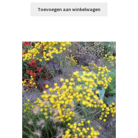
A tot Z webwinkel
Toevoegen aan winkelwagen
Startpagina
Checkout
Jouw winkelmandje:
Mijn Aardigheyt account
Kwekerij
Wie ben ik
Waarom doe ik dit