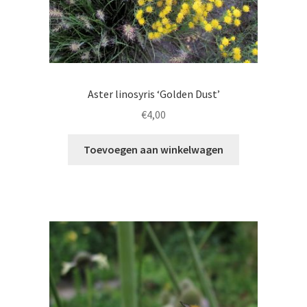
Ecologie, duurzaamheid, klimaat en biodiversiteit
Kweekmethodes
De moerplantentuin
Aster linosyris ‘Golden Dust’
Nieuws
€
4,00
Contact formulier
Toevoegen aan winkelwagen
Privacy policy