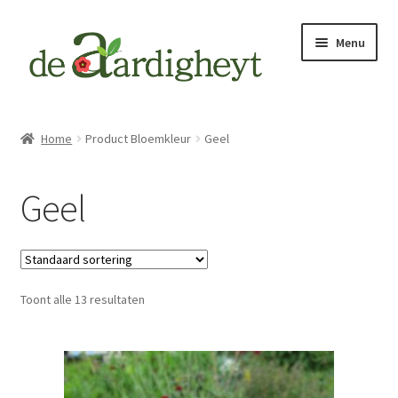
Ga
Ga
Menu
door
naar
naar
de
navigatie
inhoud
Home
Home
Product Bloemkleur
Geel
Tuinadvies
Geel
Mijn tuinontwerpprincipes
Tuinprojecten
Toont alle 13 resultaten
Tuinaanleg Oegstgeest
Vaste planten
Wat zijn vaste planten