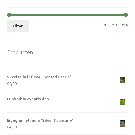
Min.
Max
Prijs:
€0
—
€10
Filter
prij
prij
Producten
Succisella inflexa 'Frosted Pearls'
€
4,00
Euphorbia cyparissias
Eryngium planum 'Silver Salentino'
€
4,00